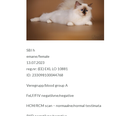
SBI h
emane/female
13.07.2023
reg.nr: (EE) EKL LO 10881
ID: 233098100044768
Veregrupp/blood group A
FeLF/FIV negatiivne/negative
HCM/RCM scan – normaalne/normal testimata
PKD negatiivne/negative