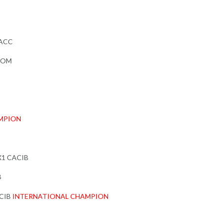
CACC
 NOM
MPION
EX1 CACIB
B
ACIB
INTERNATIONAL CHAMPION