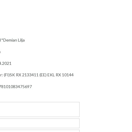
I*Demian Lilja
h
4.2021
nr: (FI)SK RX 2133411 (EE) EKL RX 10144
978101083475697