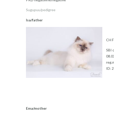
Sugupuu/pedigree
Isa/father
CH F
SBI 
08.0
reg.
ID: 
Ema/mother