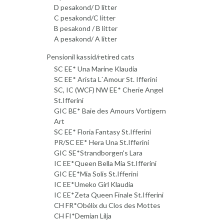
D pesakond/ D litter
C pesakond/C litter
B pesakond / B litter
A pesakond/ A litter
Pensionil kassid/retired cats
SC EE* Una Marine Klaudia
SC EE* Arista L`Amour St. Ifferini
SC, IC (WCF) NW EE* Cherie Angel
St.Ifferini
GIC BE* Baie des Amours Vortigern
Art
SC EE* Floria Fantasy St.Ifferini
PR/SC EE* Hera Una St.Ifferini
GIC SE*Strandborgen's Lara
IC EE*Queen Bella Mia St.Ifferini
GIC EE*Mia Solis St.Ifferini
IC EE*Umeko Girl Klaudia
IC EE*Zeta Queen Finale St.Ifferini
CH FR*Obélix du Clos des Mottes
CH FI*Demian Lilja