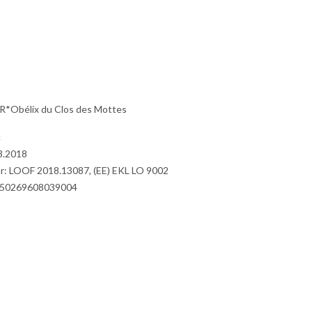
R*Obélix du Clos des Mottes
c
3.2018
nr: LOOF 2018.13087, (EE) EKL LO 9002
250269608039004