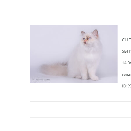
CH F
SBI 
14.0
reg.
ID: