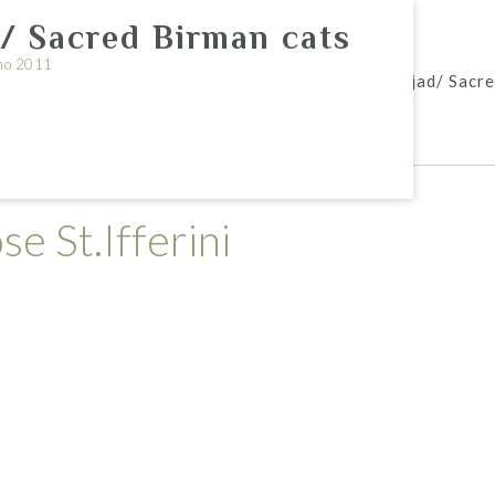
/ Sacred Birman cats
no 2011
irman cattery St.Ifferini
Püha Birma kassipojad/ Sacre
e St.Ifferini