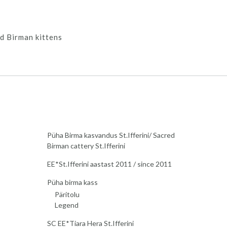
d Birman kittens
Püha Birma kasvandus St.Ifferini/ Sacred
Birman cattery St.Ifferini
EE*St.Ifferini aastast 2011 / since 2011
Püha birma kass
Päritolu
Legend
SC EE*Tiara Hera St.Ifferini