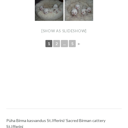
[SHOW AS SLIDESHOW]
1
2
...
5
►
Püha Birma kasvandus St.Ifferini/ Sacred Birman cattery
St.Ifferini