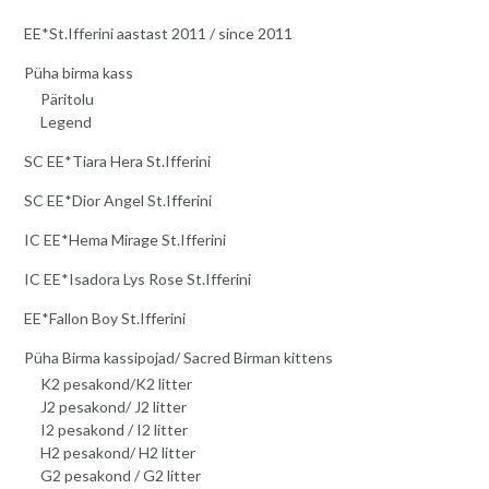
EE*St.Ifferini aastast 2011 / since 2011
Püha birma kass
Päritolu
Legend
SC EE*Tiara Hera St.Ifferini
SC EE*Dior Angel St.Ifferini
IC EE*Hema Mirage St.Ifferini
IC EE*Isadora Lys Rose St.Ifferini
EE*Fallon Boy St.Ifferini
Püha Birma kassipojad/ Sacred Birman kittens
K2 pesakond/K2 litter
J2 pesakond/ J2 litter
I2 pesakond / I2 litter
H2 pesakond/ H2 litter
G2 pesakond / G2 litter