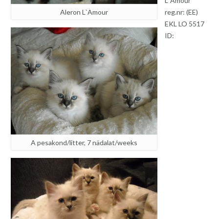
L`Amour
Aleron L`Amour
reg.nr: (EE)
EKL LO 5517
ID:
A pesakond/litter, 7 nädalat/weeks