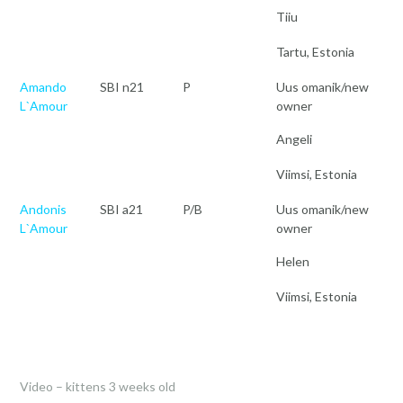
Tiiu
Tartu, Estonia
Amando
SBI n21
P
Uus omanik/new
L`Amour
owner
Angeli
Viimsi, Estonia
Andonis
SBI a21
P/B
Uus omanik/new
L`Amour
owner
Helen
Viimsi, Estonia
Video – kittens 3 weeks old