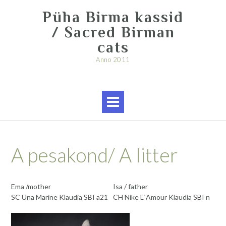
Skip
Püha Birma kassid
to
content
/ Sacred Birman
cats
Anno 2011
A pesakond/ A litter
Ema /mother
Isa / father
SC Una Marine Klaudia SBI a21
CH Nike L`Amour Klaudia SBI n