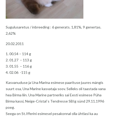
Sugulusaretus / inbreeding : 6 generats. 1,81%, 9 genertas.
2,62%
20.02.2011
1. 00.54 – 114 g
2. 01.27 – 113 g
3. 01.55 – 116 g
4. 02.06 -115 g
Kasvanuduse ja Una Marina esimese paarituse juures mängis
suurt osa, Una Marine kasvataja soov. Selleks oli taastada vana
hea Birma liin. Una Marine partneriks sai Eesti esimese Püha
Birma kassi, Neige-Cristal`s Tendresse SBIg sünd 29.11.1996
poeg.
Seega on St.Ifferini esimesel pesakonnal olla ühtlasi ka au