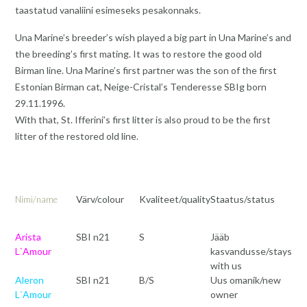
taastatud vanaliini esimeseks pesakonnaks.
Una Marine’s breeder’s wish played a big part in Una Marine’s and
the breeding’s first mating. It was to restore the good old
Birman line. Una Marine’s first partner was the son of the first
Estonian Birman cat, Neige-Cristal’s Tenderesse SBIg born
29.11.1996.
With that, St. Ifferini’s first litter is also proud to be the first
litter of the restored old line.
Värv/colour
Kvaliteet/quality
Staatus/status
Nimi/name
Arista
SBI n21
S
Jääb
L`Amour
kasvandusse/stays
with us
Aleron
SBI n21
B/S
Uus omanik/new
L`Amour
owner