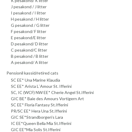
K pesakond/ K litter
J pesakond / J litter
I pesakond / I litter
H pesakond / H litter
G pesakond / G litter
F pesakond/ F litter
E pesakond/E litter
D pesakond/ D litter
C pesakond/C litter
B pesakond / B litter
A pesakond/ A litter
Pensionil kassid/retired cats
SC EE* Una Marine Klaudia
SC EE* Arista L`Amour St. Ifferini
SC, IC (WCF) NW EE* Cherie Angel St.Ifferini
GIC BE* Baie des Amours Vortigern Art
SC EE* Floria Fantasy St.Ifferini
PR/SC EE* Hera Una St.Ifferini
GIC SE*Strandborgen's Lara
IC EE*Queen Bella Mia St.Ifferini
GIC EE*Mia Solis St.Ifferini