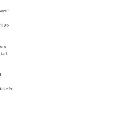
.
pers”!
ll go
more
start
f
take in