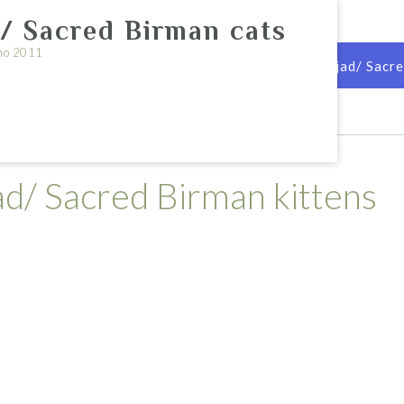
/ Sacred Birman cats
no 2011
irman cattery St.Ifferini
Püha Birma kassipojad/ Sacre
ad/ Sacred Birman kittens