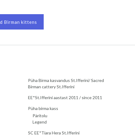
d Birman kittens
Püha Birma kasvandus St.Ifferini/ Sacred
Birman cattery St.Ifferini
EE*St.Ifferini aastast 2011 / since 2011
Püha birma kass
Päritolu
Legend
SC EE*Tiara Hera St.Ifferini