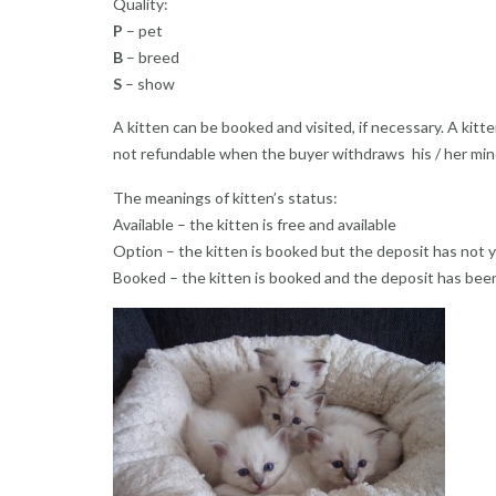
Quality:
P
– pet
B
– breed
S
– show
A kitten can be booked and visited, if necessary. A kitte
not refundable when the buyer withdraws his / her min
The meanings of kitten’s status:
Available – the kitten is free and available
Option – the kitten is booked but the deposit has not 
Booked – the kitten is booked and the deposit has bee