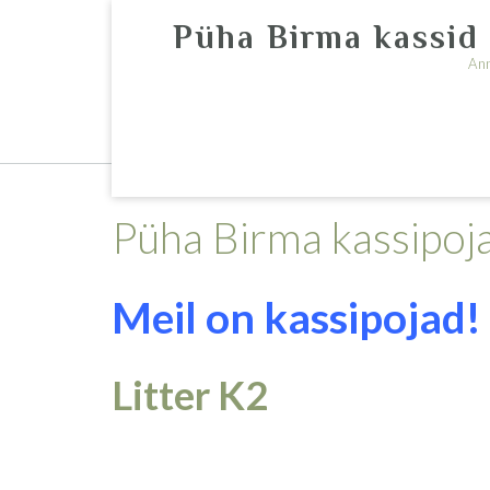
Skip
Püha Birma kassid 
to
content
An
Püha Birma kasvandus St.Ifferini/ Sacred B
Pensionil kassid/retired cats
Kontakt
Püha Birma kassipoj
Meil on kassipojad!
Litter K2