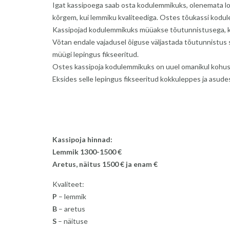
Igat kassipoega saab osta kodulemmikuks, olenemata loom
kõrgem, kui lemmiku kvaliteediga. Ostes tõukassi kodule
Kassipojad kodulemmikuks müüakse tõutunnistusega, ku
Võtan endale vajadusel õiguse väljastada tõutunnistus si
müügi lepingus fikseeritud.
Ostes kassipoja kodulemmikuks on uuel omanikul kohustu
Eksides selle lepingus fikseeritud kokkuleppes ja asud
Kassipoja hinnad:
Lemmik 1300-1500 €
Aretus, näitus 1500 € ja enam €
Kvaliteet:
P
– lemmik
B
– aretus
S
– näituse