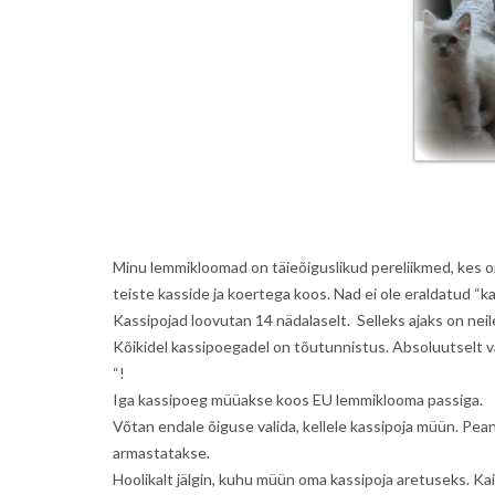
Minu lemmikloomad on täieõiguslikud pereliikmed, kes o
teiste kasside ja koertega koos. Nad ei ole eraldatud “
Kassipojad loovutan 14 nädalaselt. Selleks ajaks on neile
Kõikidel kassipoegadel on tõutunnistus. Absoluutselt vä
“!
Iga kassipoeg müüakse koos EU lemmiklooma passiga.
Võtan endale õiguse valida, kellele kassipoja müün. Pea
armastatakse.
Hoolikalt jälgin, kuhu müün oma kassipoja aretuseks. K