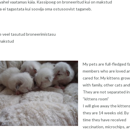
l vahel vaatamas käia. Kassipoeg on broneeritud kui on makstud
a ei tagastata kui soovija oma ostusoovist taganeb.
e veel tasutud broneerimistasu
 makstud
My pets are full-fledged f
members who are loved a
cared for. My kittens grow
with family, other cats an
They are not separated in
“kittens room”
I will give away the kitte
they are 14 weeks old. By
time they have received
vaccination, microchips, a