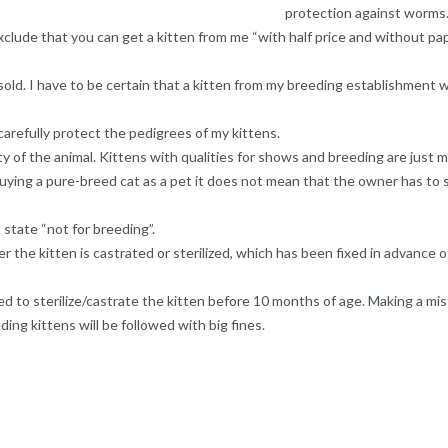
protection against worms
 exclude that you can get a kitten from me “with half price and without pa
sold. I have to be certain that a kitten from my breeding establishment wi
 carefully protect the pedigrees of my kittens.
y of the animal. Kittens with qualities for shows and breeding are just 
uying a pure-breed cat as a pet it does not mean that the owner has to 
 state “not for breeding”.
ter the kitten is castrated or sterilized, which has been fixed in advance o
d to sterilize/castrate the kitten before 10 months of age. Making a mis
ing kittens will be followed with big fines.