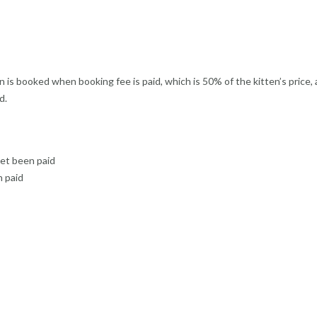
n is booked when booking fee is paid, which is 50% of the kitten’s price, 
d.
yet been paid
n paid