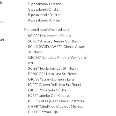
lt
D pesakond/ D litter
C pesakond/C litter
B pesakond / B litter
A pesakond/ A litter
tu-
Pensionil kassid/retired cats
SC EE* Una Marine Klaudia
id.
SC EE* Arista L`Amour St. Ifferini
SC, IC (WCF) NW EE* Cherie Angel
St.Ifferini
GIC BE* Baie des Amours Vortigern
Art
SC EE* Floria Fantasy St.Ifferini
PR/SC EE* Hera Una St.Ifferini
GIC SE*Strandborgen's Lara
IC EE*Queen Bella Mia St.Ifferini
GIC EE*Mia Solis St.Ifferini
IC EE*Umeko Girl Klaudia
IC EE*Zeta Queen Finale St.Ifferini
CH FR*Obélix du Clos des Mottes
CH FI*Demian Lilja