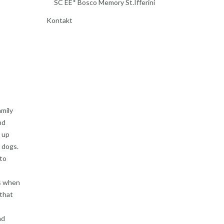
SC EE* Bosco Memory St.Ifferini
Kontakt
amily
nd
 up
d dogs.
to
ns when
 that
nd