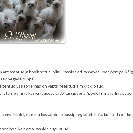
n armastatud ja hoolitsetud. Minu kassipojad kasvavad koos perega, kõig
kassipoegade tuppa”.
 tehtud ussitõrje, nad on vaktsineeritud ja mikrokiibitud.
listan, et minu kasvandusest saab kassipoega “poole hinna ja ilma paber
n olema kindel, et minu kasvanduse kassipoeg läheb koju, kus teda oodat
aitsen hoolikalt oma kasside sugupuud.