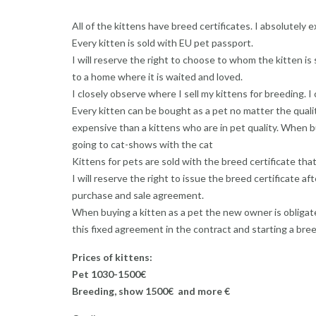
All of the kittens have breed certificates. I absolutely
Every kitten is sold with EU pet passport.
I will reserve the right to choose to whom the kitten is 
to a home where it is waited and loved.
I closely observe where I sell my kittens for breeding. I
Every kitten can be bought as a pet no matter the qualit
expensive than a kittens who are in pet quality. When b
going to cat-shows with the cat
Kittens for pets are sold with the breed certificate that
I will reserve the right to issue the breed certificate af
purchase and sale agreement.
When buying a kitten as a pet the new owner is obligate
this fixed agreement in the contract and starting a breed
Prices of kittens:
Pet 1030-1500€
Breeding, show 1500€ and more €