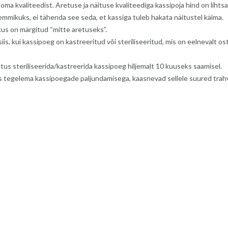
a kvaliteedist. Aretuse ja näituse kvaliteediga kassipoja hind on lihtsa
mmikuks, ei tähenda see seda, et kassiga tuleb hakata näitustel käima.
s on märgitud “mitte aretuseks”.
is, kui kassipoeg on kastreeritud või steriliseeritud, mis on eelnevalt os
s steriliseerida/kastreerida kassipoeg hiljemalt 10 kuuseks saamisel.
es tegelema kassipoegade paljundamisega, kaasnevad sellele suured trahv