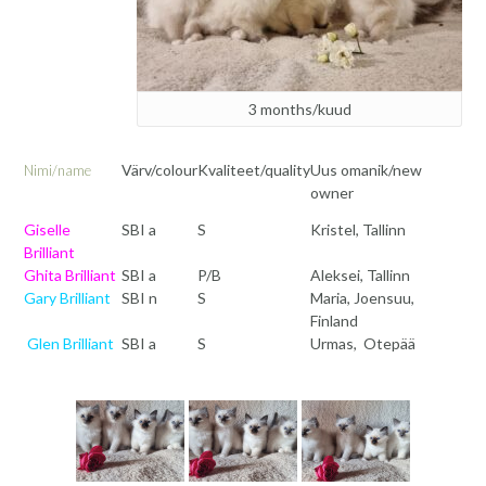
3 months/kuud
Värv/colour
Kvaliteet/quality
Uus omanik/new
Nimi/name
owner
Giselle
SBI a
S
Kristel, Tallinn
Brilliant
Ghita Brilliant
SBI a
P/B
Aleksei, Tallinn
Gary Brilliant
SBI n
S
Maria, Joensuu,
Finland
Glen Brilliant
SBI a
S
Urmas, Otepää