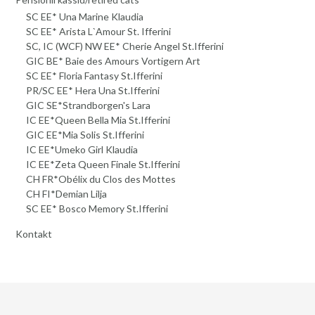
SC EE* Una Marine Klaudia
SC EE* Arista L`Amour St. Ifferini
SC, IC (WCF) NW EE* Cherie Angel St.Ifferini
GIC BE* Baie des Amours Vortigern Art
SC EE* Floria Fantasy St.Ifferini
PR/SC EE* Hera Una St.Ifferini
GIC SE*Strandborgen's Lara
IC EE*Queen Bella Mia St.Ifferini
GIC EE*Mia Solis St.Ifferini
IC EE*Umeko Girl Klaudia
IC EE*Zeta Queen Finale St.Ifferini
CH FR*Obélix du Clos des Mottes
CH FI*Demian Lilja
SC EE* Bosco Memory St.Ifferini
Kontakt