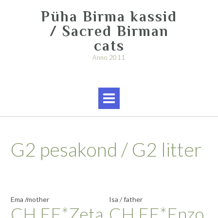
Skip
Püha Birma kassid
to
content
/ Sacred Birman
cats
Anno 2011
G2 pesakond / G2 litter
Ema /mother
Isa / father
CH EE*Zeta
CH EE*Enzo