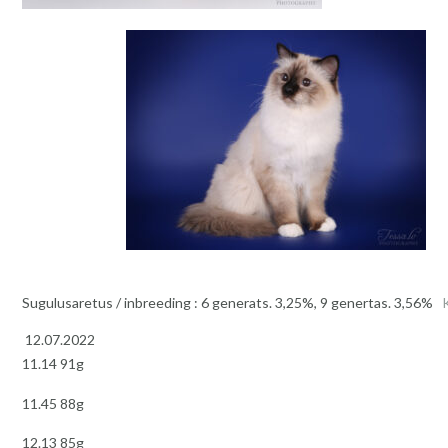
Sugulusaretus / inbreeding : 6 generats. 3,25%, 9 genertas. 3,56%
12.07.2022
11.14 91g
11.45 88g
12.13 85g