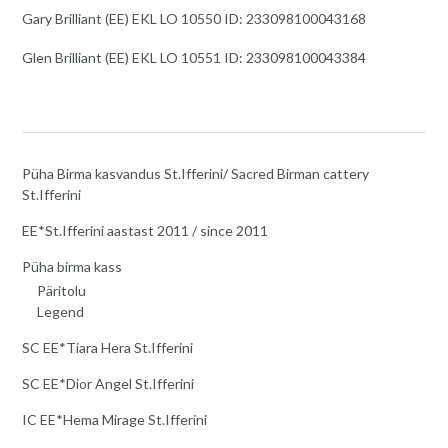
Gary Brilliant (EE) EKL LO 10550 ID: 233098100043168
Glen Brilliant (EE) EKL LO 10551 ID: 233098100043384
Püha Birma kasvandus St.Ifferini/ Sacred Birman cattery
St.Ifferini
EE*St.Ifferini aastast 2011 / since 2011
Püha birma kass
Päritolu
Legend
SC EE*Tiara Hera St.Ifferini
SC EE*Dior Angel St.Ifferini
IC EE*Hema Mirage St.Ifferini