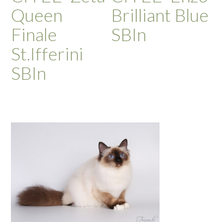
Queen
Brilliant Blue
Finale
SBIn
St.Ifferini
SBIn