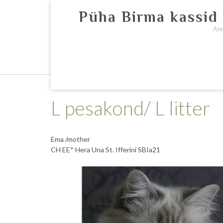
Skip
Püha Birma kassid 
to
content
An
Püha Birma kasvandus St.Ifferini/ Sacred B
Pensionil kassid/retired cats
Kontakt
L pesakond/ L litter
Ema /mother
CH EE* Hera Una St. Ifferini SBIa21