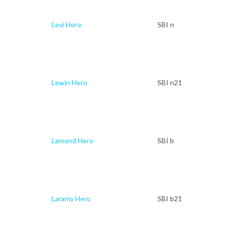
Levi Hero
SBI n
Lewin Hero
SBI n21
Lamond Hero
SBI b
Laramy Hero
SBI b21