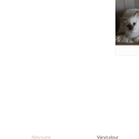
Värv/colour
Nimi/name