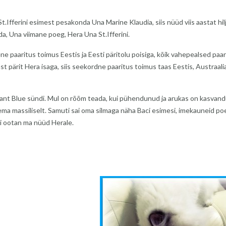
t.Ifferini esimest pesakonda Una Marine Klaudia, siis nüüd viis aastat hil
, Una viimane poeg, Hera Una St.Ifferini.
 paaritus toimus Eestis ja Eesti päritolu poisiga, kõik vahepealsed paa
st pärit Hera isaga, siis seekordne paaritus toimus taas Eestis, Austraali
lliant Blue sündi. Mul on rõõm teada, kui pühendunud ja arukas on kasvan
lema massiliselt. Samuti sai oma silmaga näha Baci esimesi, imekauneid poe
i ootan ma nüüd Herale.