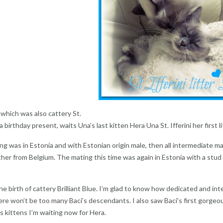
 which was also cattery St.
r a birthday present, waits Una’s last kitten Hera Una St. Ifferini her first li
ing was in Estonia and with Estonian origin male, then all intermediate m
ther from Belgium. The mating this time was again in Estonia with a stud
birth of cattery Brilliant Blue. I’m glad to know how dedicated and inte
here won’t be too many Baci’s descendants. I also saw Baci’s first gorgeo
 kittens I’m waiting now for Hera.