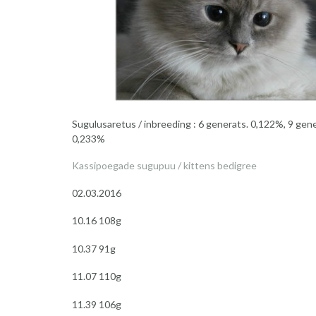
Sugulusaretus / inbreeding : 6 generats. 0,122%, 9 gene
0,233%
Kassipoegade sugupuu / kittens bedigree
02.03.2016
10.16 108g
10.37 91g
11.07 110g
11.39 106g