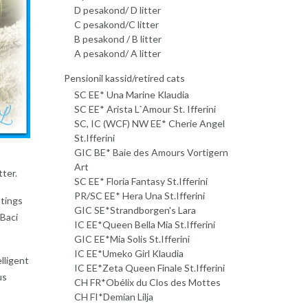
D pesakond/ D litter
C pesakond/C litter
B pesakond / B litter
A pesakond/ A litter
Pensionil kassid/retired cats
SC EE* Una Marine Klaudia
SC EE* Arista L`Amour St. Ifferini
SC, IC (WCF) NW EE* Cherie Angel
St.Ifferini
GIC BE* Baie des Amours Vortigern
Art
tter.
SC EE* Floria Fantasy St.Ifferini
PR/SC EE* Hera Una St.Ifferini
atings
GIC SE*Strandborgen's Lara
 Baci
IC EE*Queen Bella Mia St.Ifferini
GIC EE*Mia Solis St.Ifferini
IC EE*Umeko Girl Klaudia
lligent
IC EE*Zeta Queen Finale St.Ifferini
us
CH FR*Obélix du Clos des Mottes
CH FI*Demian Lilja