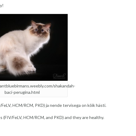
y!
lliantbluebirmans.weebly.com/shakandah-
baci-perugina.html
/FeLV, HCM/RCM, PKD) ja nende tervisega on kõik hästi.
ns (FIV/FeLV, HCM/RCM, and PKD) and they are healthy.