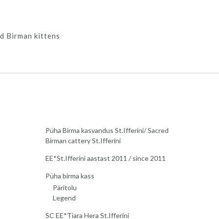
d Birman kittens
Püha Birma kasvandus St.Ifferini/ Sacred
Birman cattery St.Ifferini
EE*St.Ifferini aastast 2011 / since 2011
Püha birma kass
Päritolu
Legend
SC EE*Tiara Hera St.Ifferini