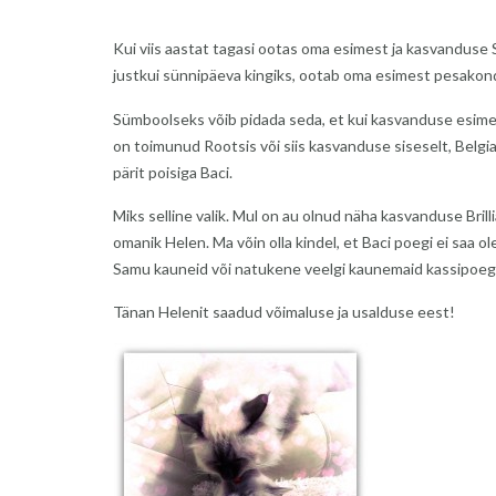
Kui viis aastat tagasi ootas oma esimest ja kasvanduse S
justkui sünnipäeva kingiks, ootab oma esimest pesakonda
Sümboolseks võib pidada seda, et kui kasvanduse esimene
on toimunud Rootsis või siis kasvanduse siseselt, Belgia
pärit poisiga Baci.
Miks selline valik. Mul on au olnud näha kasvanduse Bri
omanik Helen. Ma võin olla kindel, et Baci poegi ei saa o
Samu kauneid või natukene veelgi kaunemaid kassipoeg
Tänan Helenit saadud võimaluse ja usalduse eest!