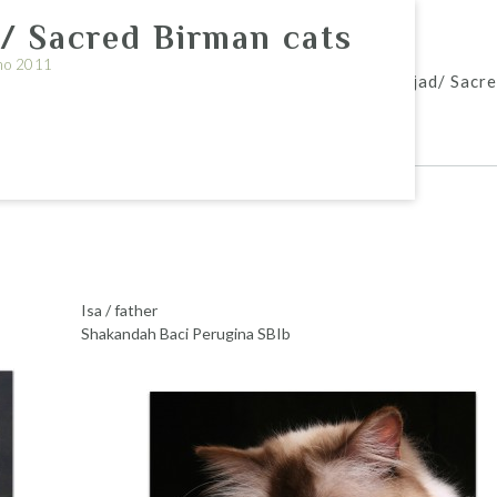
/ Sacred Birman cats
no 2011
irman cattery St.Ifferini
Püha Birma kassipojad/ Sacre
Isa / father
Shakandah Baci Perugina SBIb