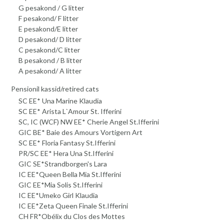
G pesakond / G litter
F pesakond/ F litter
E pesakond/E litter
D pesakond/ D litter
C pesakond/C litter
B pesakond / B litter
A pesakond/ A litter
Pensionil kassid/retired cats
SC EE* Una Marine Klaudia
SC EE* Arista L`Amour St. Ifferini
SC, IC (WCF) NW EE* Cherie Angel St.Ifferini
GIC BE* Baie des Amours Vortigern Art
SC EE* Floria Fantasy St.Ifferini
PR/SC EE* Hera Una St.Ifferini
GIC SE*Strandborgen's Lara
IC EE*Queen Bella Mia St.Ifferini
GIC EE*Mia Solis St.Ifferini
IC EE*Umeko Girl Klaudia
IC EE*Zeta Queen Finale St.Ifferini
CH FR*Obélix du Clos des Mottes