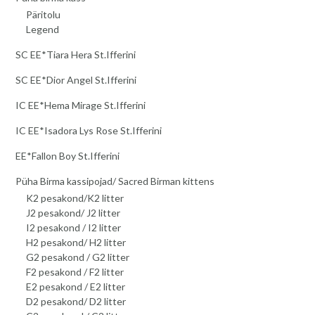
Päritolu
Legend
SC EE*Tiara Hera St.Ifferini
SC EE*Dior Angel St.Ifferini
IC EE*Hema Mirage St.Ifferini
IC EE*Isadora Lys Rose St.Ifferini
EE*Fallon Boy St.Ifferini
Püha Birma kassipojad/ Sacred Birman kittens
K2 pesakond/K2 litter
J2 pesakond/ J2 litter
I2 pesakond / I2 litter
H2 pesakond/ H2 litter
G2 pesakond / G2 litter
F2 pesakond / F2 litter
E2 pesakond / E2 litter
D2 pesakond/ D2 litter