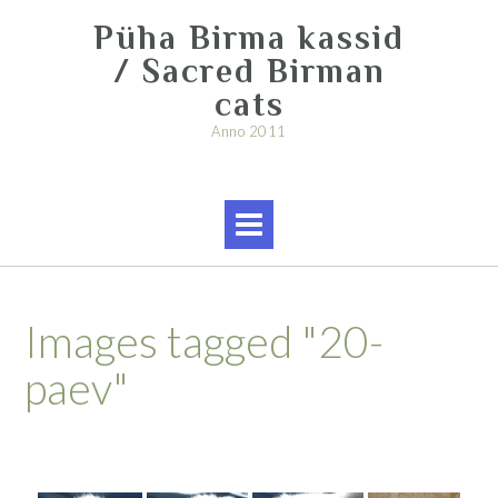
Skip
Püha Birma kassid
to
content
/ Sacred Birman
cats
Anno 2011
Images tagged "20-
paev"