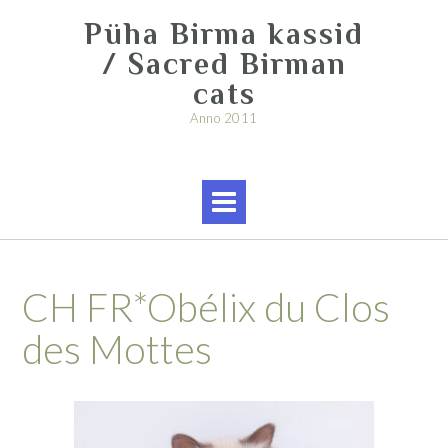
Skip
Püha Birma kassid
to
content
/ Sacred Birman
cats
Anno 2011
CH FR*Obélix du Clos
des Mottes