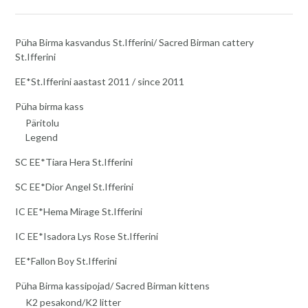
Püha Birma kasvandus St.Ifferini/ Sacred Birman cattery
St.Ifferini
EE*St.Ifferini aastast 2011 / since 2011
Püha birma kass
Päritolu
Legend
SC EE*Tiara Hera St.Ifferini
SC EE*Dior Angel St.Ifferini
IC EE*Hema Mirage St.Ifferini
IC EE*Isadora Lys Rose St.Ifferini
EE*Fallon Boy St.Ifferini
Püha Birma kassipojad/ Sacred Birman kittens
K2 pesakond/K2 litter