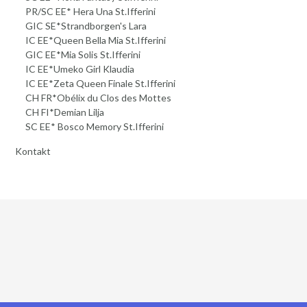
PR/SC EE* Hera Una St.Ifferini
GIC SE*Strandborgen's Lara
IC EE*Queen Bella Mia St.Ifferini
GIC EE*Mia Solis St.Ifferini
IC EE*Umeko Girl Klaudia
IC EE*Zeta Queen Finale St.Ifferini
CH FR*Obélix du Clos des Mottes
CH FI*Demian Lilja
SC EE* Bosco Memory St.Ifferini
Kontakt