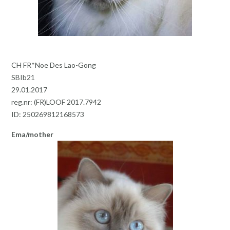
CH FR*Noe Des Lao-Gong
SBIb21
29.01.2017
reg.nr: (FR)LOOF 2017.7942
ID: 250269812168573
Ema/mother