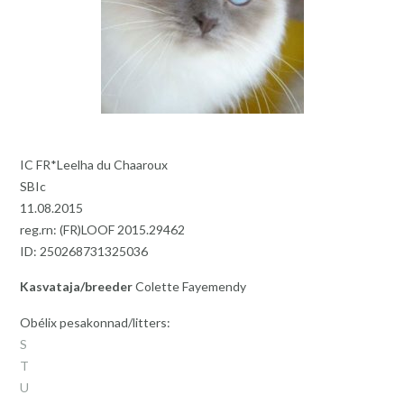
IC FR*Leelha du Chaaroux
SBIc
11.08.2015
reg.rn: (FR)LOOF 2015.29462
ID: 250268731325036
Kasvataja/breeder
Colette Fayemendy
Obélix pesakonnad/litters:
S
T
U