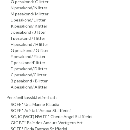
O pesakond/ O litter
N pesakond/ N litter
M pesakond/ M litter
L pesakond/ L litter
K pesakond/ K litter
J pesakond / J litter
I pesakond / I litter
H pesakond / H litter
G pesakond / G litter
F pesakond/ F litter
E pesakond/E litter
D pesakond/ D litter
C pesakond/C litter
B pesakond / B litter
A pesakond/ A litter
Pensionil kassid/retired cats
SC EE* Una Marine Klaudia
SC EE* Arista L`Amour St. Ifferini
SC, IC (WCF) NW EE* Cherie Angel St.Ifferini
GIC BE* Baie des Amours Vortigern Art
SC EE* Floria Fantasy St.Ifferini