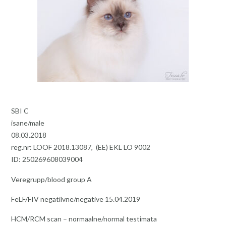
SBI C
isane/male
08.03.2018
reg.nr: LOOF 2018.13087, (EE) EKL LO 9002
ID: 250269608039004
Veregrupp/blood group A
FeLF/FIV negatiivne/negative 15.04.2019
HCM/RCM scan – normaalne/normal testimata